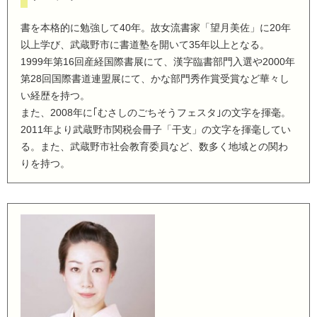
書を本格的に勉強して40年。故女流書家「望月美佐」に20年
以上学び、武蔵野市に書道塾を開いて35年以上となる。
1999年第16回産経国際書展にて、漢字臨書部門入選や2000年
第28回国際書道連盟展にて、かな部門秀作賞受賞など華々し
い経歴を持つ。
また、2008年に｢むさしのごちそうフェスタ｣の文字を揮毫。
2011年より武蔵野市関税会冊子「干支」の文字を揮毫してい
る。また、武蔵野市社会教育委員など、数多く地域との関わ
りを持つ。