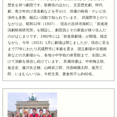
歴史を持つ劇団です。歌舞伎のほかに、文芸歴史劇、時代
劇、青少年向け音楽劇などを手がけ、俳優の映画・テレビ出
演作も多数、幅広い活動で知られています。 武蔵野市とのつ
ながりは、昭和12年（1937）、現在の吉祥寺南町に「前進座
演劇映画研究所」を開設し、劇団員とその家族が移り住んだ
のがはじまりです。1982年には「前進座劇場」が開場。残念
ながら、今年（2013）1月に劇場は閉じましたが、現在に至る
まで77年にわたり武蔵野市に本拠を置き、国立劇場や京都南
座などの大劇場から、各地小中学校の体育館まで、全国に向
けて演劇を発信し続けています。 所属俳優は、中村梅之助、
嵐圭史、藤川矢之輔、山崎辰三郎、河原崎國太郎、嵐芳三
郎、いまむらいづみ、今村文美、妻倉和子ら約60名。