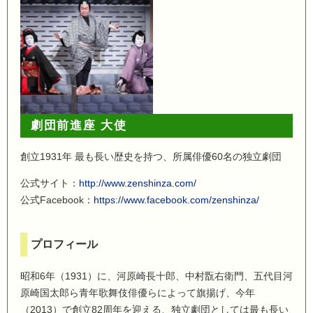
劇団前進座 大使
創立1931年 最も長い歴史を持つ、所属俳優60名の独立劇団
公式サイト：
http://www.zenshinza.com/
公式Facebook：
https://www.facebook.com/zenshinza/
プロフィール
昭和6年（1931）に、河原崎長十郎、中村翫右衛門、五代目河
原崎国太郎ら青年歌舞伎俳優らによって旗揚げ、今年
（2013）で創立82周年を迎える、独立劇団としては最も長い