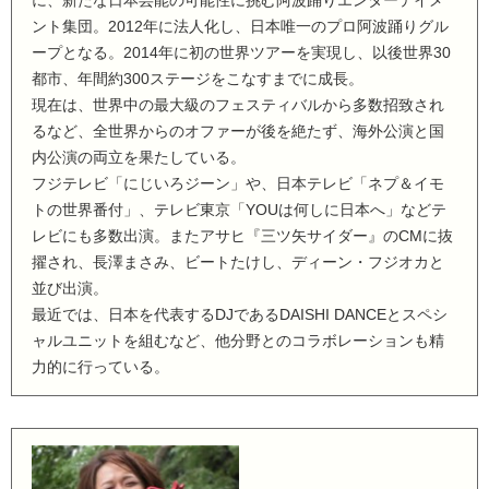
に、新たな日本芸能の可能性に挑む阿波踊りエンターテイメ
ント集団。2012年に法人化し、日本唯一のプロ阿波踊りグル
ープとなる。2014年に初の世界ツアーを実現し、以後世界30
都市、年間約300ステージをこなすまでに成長。
現在は、世界中の最大級のフェスティバルから多数招致され
るなど、全世界からのオファーが後を絶たず、海外公演と国
内公演の両立を果たしている。
フジテレビ「にじいろジーン」や、日本テレビ「ネプ＆イモ
トの世界番付」、テレビ東京「YOUは何しに日本へ」などテ
レビにも多数出演。またアサヒ『三ツ矢サイダー』のCMに抜
擢され、長澤まさみ、ビートたけし、ディーン・フジオカと
並び出演。
最近では、日本を代表するDJであるDAISHI DANCEとスペシ
ャルユニットを組むなど、他分野とのコラボレーションも精
力的に行っている。