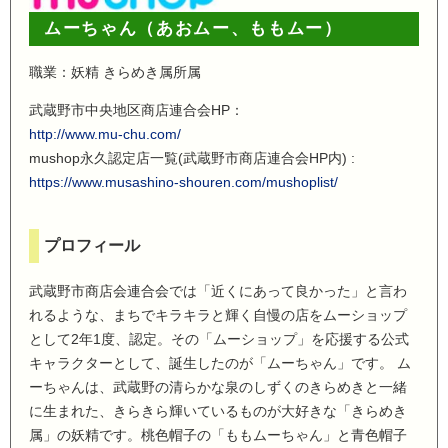
ムーちゃん（あおムー、ももムー）
職業：妖精 きらめき属所属
武蔵野市中央地区商店連合会HP：
http://www.mu-chu.com/
mushop永久認定店一覧(武蔵野市商店連合会HP内) :
https://www.musashino-shouren.com/mushoplist/
プロフィール
武蔵野市商店会連合会では「近くにあって良かった」と言わ
れるような、まちでキラキラと輝く自慢の店をムーショップ
として2年1度、認定。その「ムーショップ」を応援する公式
キャラクターとして、誕生したのが「ムーちゃん」です。 ム
ーちゃんは、武蔵野の清らかな泉のしずくのきらめきと一緒
に生まれた、きらきら輝いているものが大好きな「きらめき
属」の妖精です。桃色帽子の「ももムーちゃん」と青色帽子